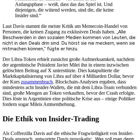
Anfangsphase – weiß, dass das das Spiel ist. Und
diejenigen, die wütend werden, sind die, die keine
Insider sind.“
Laut Davis stammt die meiste Kritik am Memecoin-Handel von
Personen, die keinen Zugang zu exklusiven Deals haben.
„Alle
Beschwerden in den sozialen Medien kommen von Leuten, die
nicht in den Deals drin sind. Du hörst sie nie meckern, wenn sie
mitmachen können,“ fügte er hinzu.
Der Libra-Token erhielt zunächst große Aufmerksamkeit, nachdem
der argentinische Präsident Javier Milei ihn in einem inzwischen
gelöschten Beitrag auf X unterstützte. Dies katapultierte die
Marktkapitalisierung von Libra auf über 4 Milliarden Dollar, bevor
der Kurs
zusammenbrach
. Blockchain-Analysen ergaben, dass
mindestens acht Insider-Wallets, die mit dem Libra-Team verbunden
sind, große Mengen an Token verkauften, bevor der Crash erfolgte.
Dies löste in Argentinien eine politische Krise aus – einige Politiker
fordern sogar Mileis Amtsenthebung.
Die Ethik von Insider-Trading
Als Coffeezilla Davis auf die ethische Fragwürdigkeit von Insider-
Deals ansprach, antwortete Davis provokativ:
„Was soll man denn