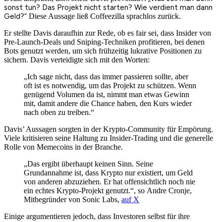
sonst tun? Das Projekt nicht starten? Wie verdient man dann
Geld?“
Diese Aussage ließ Coffeezilla sprachlos zurück.
Er stellte Davis daraufhin zur Rede, ob es fair sei, dass Insider von
Pre-Launch-Deals und Sniping-Techniken profitieren, bei denen
Bots genutzt werden, um sich frühzeitig lukrative Positionen zu
sichern. Davis verteidigte sich mit den Worten:
„Ich sage nicht, dass das immer passieren sollte, aber
oft ist es notwendig, um das Projekt zu schützen. Wenn
genügend Volumen da ist, nimmt man etwas Gewinn
mit, damit andere die Chance haben, den Kurs wieder
nach oben zu treiben.“
Davis’ Aussagen sorgten in der Krypto-Community für Empörung.
Viele kritisieren seine Haltung zu Insider-Trading und die generelle
Rolle von Memecoins in der Branche.
„Das ergibt überhaupt keinen Sinn. Seine
Grundannahme ist, dass Krypto nur existiert, um Geld
von anderen abzuziehen. Er hat offensichtlich noch nie
ein echtes Krypto-Projekt genutzt.“, so Andre Cronje,
Mitbegründer von Sonic Labs,
auf X
Einige argumentieren jedoch, dass Investoren selbst für ihre