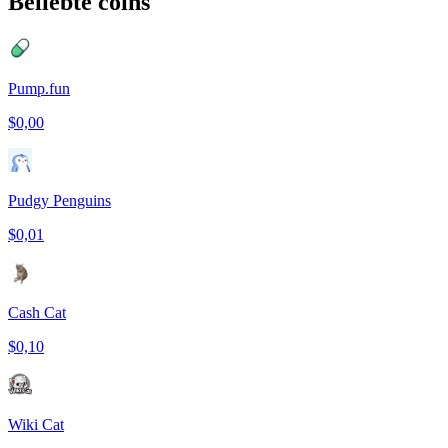
Beliebte coins
Pump.fun
$0,00
Pudgy Penguins
$0,01
Cash Cat
$0,10
Wiki Cat