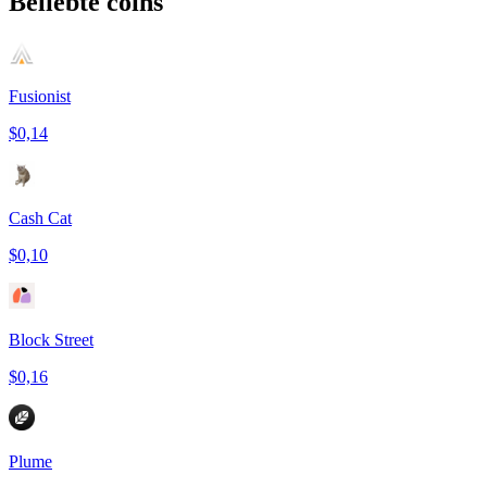
Beliebte coins
Fusionist
$0,14
Cash Cat
$0,10
Block Street
$0,16
Plume