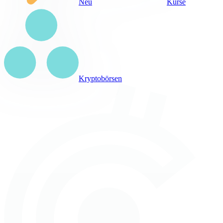
Neu
Kurse
Kryptobörsen