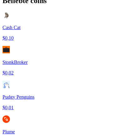
Beliebte coins
Cash Cat
$0,10
StonkBroker
$0,02
Pudgy Penguins
$0,01
Plume