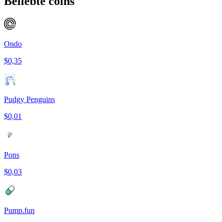
Beliebte coins
Ondo
$0,35
Pudgy Penguins
$0,01
Pons
$0,03
Pump.fun