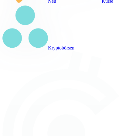
Neu
Kurse
Kryptobörsen