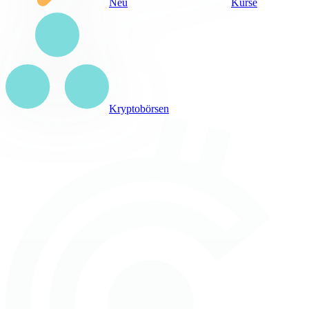
Neu
Kurse
Kryptobörsen