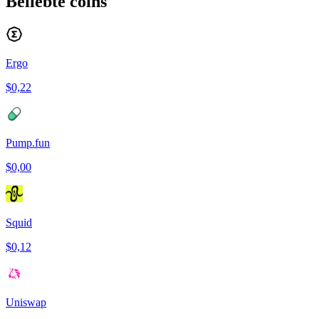
Beliebte coins
Ergo
$0,22
Pump.fun
$0,00
Squid
$0,12
Uniswap