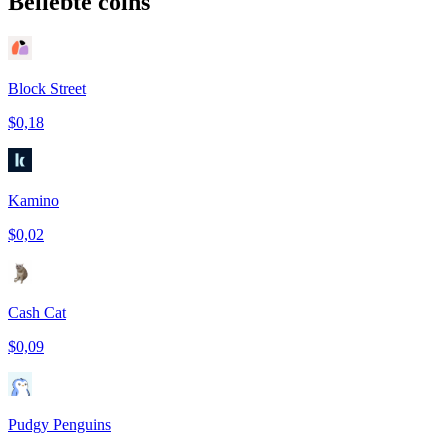
Beliebte coins
Block Street
$0,18
Kamino
$0,02
Cash Cat
$0,09
Pudgy Penguins