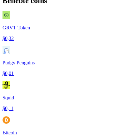
Beliebte coins
GRVT Token
$0,32
Pudgy Penguins
$0,01
Squid
$0,11
Bitcoin