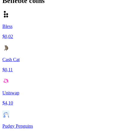
Beliebte coins
Bless
$0,02
Cash Cat
$0,11
Uniswap
$4,10
Pudgy Penguins