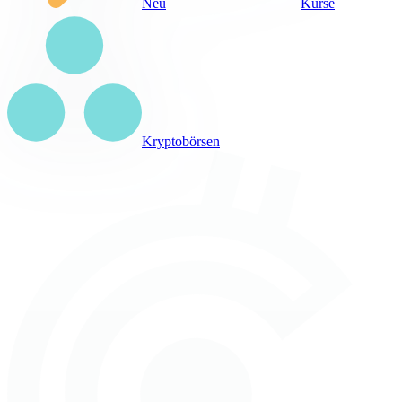
Neu
Kurse
Kryptobörsen