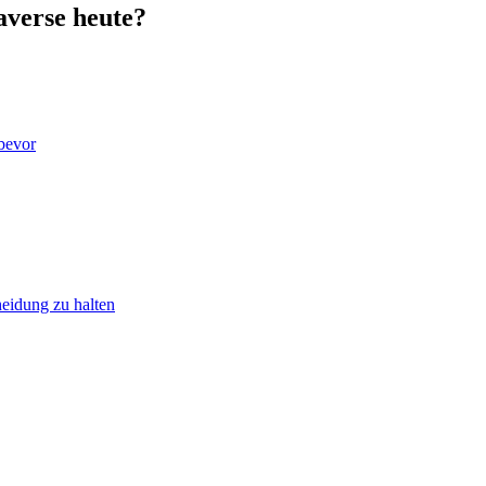
averse heute?
 bevor
heidung zu halten