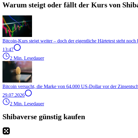
Warum steigt oder fällt der Kurs von Shib
Bitcoin-Kurs steigt weiter – doch der eigentliche Härtetest steht noch
13:47
2 Min. Lesedauer
Bitcoin versucht, die Marke von 64.000 US-Dollar vor der Zinsentsc
29.07.2026
2 Min. Lesedauer
Shibaverse günstig kaufen