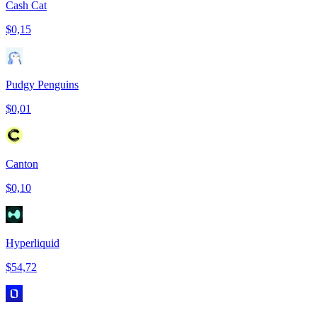
Cash Cat
$0,15
Pudgy Penguins
$0,01
Canton
$0,10
Hyperliquid
$54,72