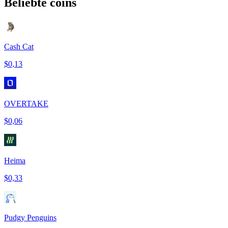
Beliebte coins
Cash Cat
$0,13
OVERTAKE
$0,06
Heima
$0,33
Pudgy Penguins