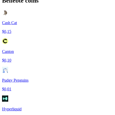
Beliebte coins
Cash Cat
$0,15
Canton
$0,10
Pudgy Penguins
$0,01
Hyperliquid