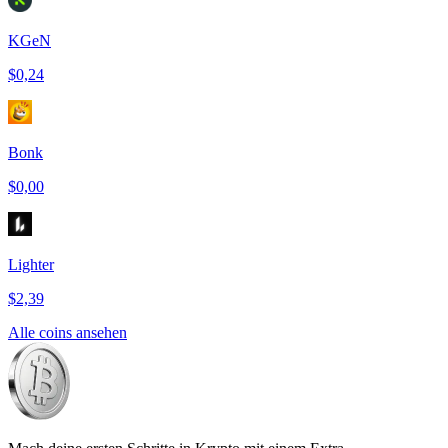
KGeN
$0,24
Bonk
$0,00
Lighter
$2,39
Alle coins ansehen