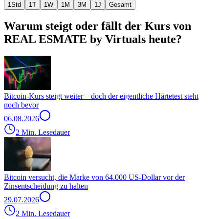
1Std
1T
1W
1M
3M
1J
Gesamt
Warum steigt oder fällt der Kurs von
REAL ESMATE by Virtuals heute?
Bitcoin-Kurs steigt weiter – doch der eigentliche Härtetest steht
noch bevor
06.08.2026
2 Min. Lesedauer
Bitcoin versucht, die Marke von 64.000 US-Dollar vor der
Zinsentscheidung zu halten
29.07.2026
2 Min. Lesedauer