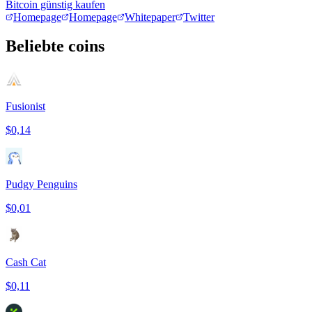
Bitcoin günstig kaufen
Homepage
Homepage
Whitepaper
Twitter
Beliebte coins
Fusionist
$0,14
Pudgy Penguins
$0,01
Cash Cat
$0,11