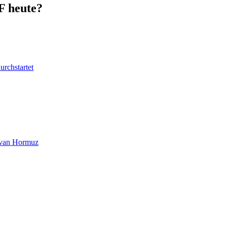
F heute?
urchstartet
at van Hormuz