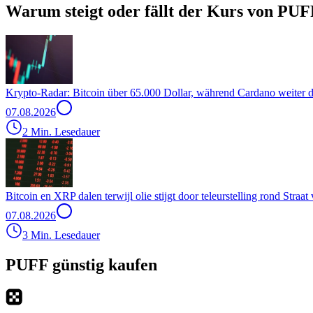
Warum steigt oder fällt der Kurs von PUF
Krypto-Radar: Bitcoin über 65.000 Dollar, während Cardano weiter d
07.08.2026
2 Min. Lesedauer
Bitcoin en XRP dalen terwijl olie stijgt door teleurstelling rond Stra
07.08.2026
3 Min. Lesedauer
PUFF günstig kaufen