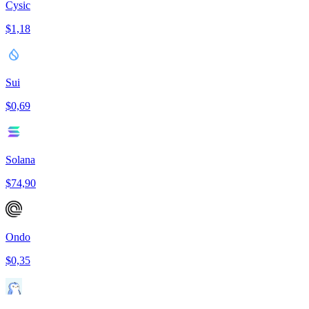
Cysic
$1,18
Sui
$0,69
Solana
$74,90
Ondo
$0,35