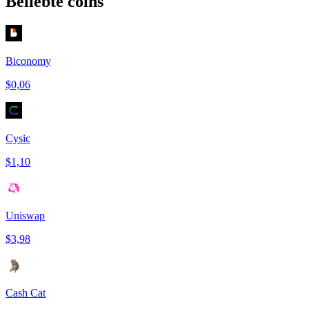
Beliebte coins
Biconomy
$0,06
Cysic
$1,10
Uniswap
$3,98
Cash Cat