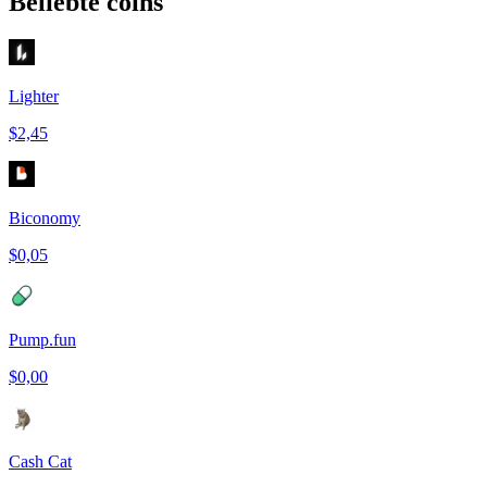
Beliebte coins
Lighter
$2,45
Biconomy
$0,05
Pump.fun
$0,00
Cash Cat