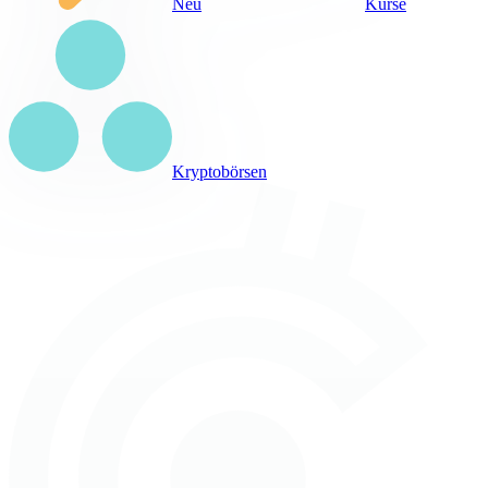
Neu
Kurse
Kryptobörsen