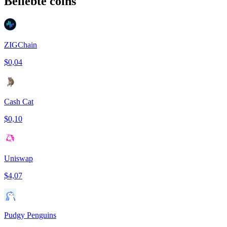
Beliebte coins
ZIGChain
$0,04
Cash Cat
$0,10
Uniswap
$4,07
Pudgy Penguins