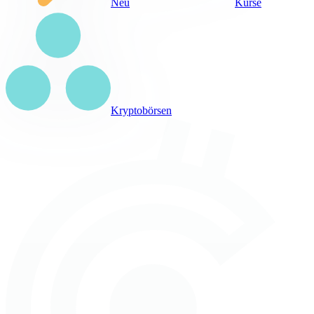
Neu
Kurse
Kryptobörsen