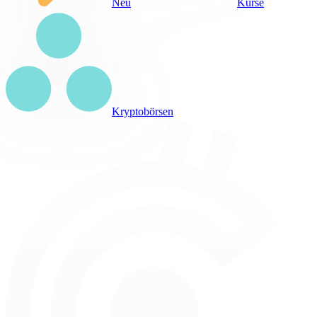
Neu
Kurse
Kryptobörsen