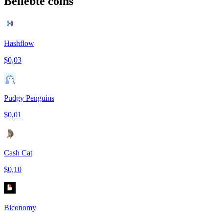
Beliebte coins
Hashflow
$0,03
Pudgy Penguins
$0,01
Cash Cat
$0,10
Biconomy