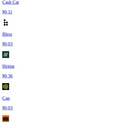
Cash Cat
$0,11
Bless
$0,03
Heima
$0,36
Cap
$0,03