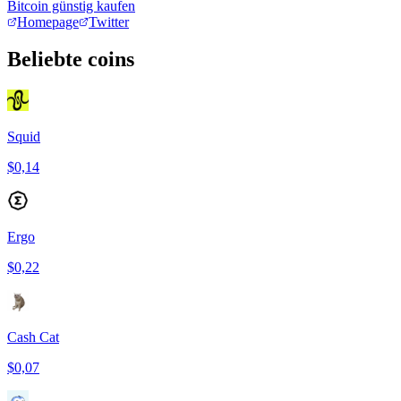
Bitcoin günstig kaufen
Homepage
Twitter
Beliebte coins
Squid
$0,14
Ergo
$0,22
Cash Cat
$0,07