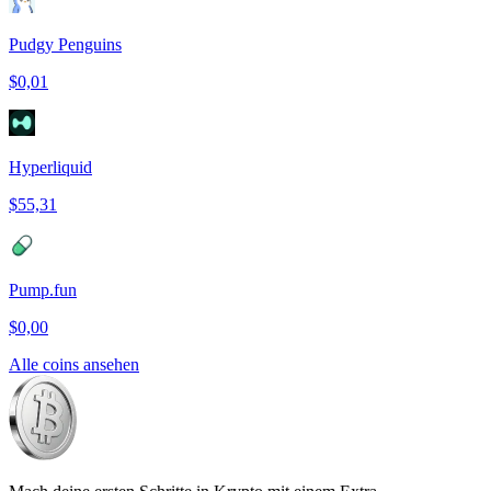
Pudgy Penguins
$0,01
Hyperliquid
$55,31
Pump.fun
$0,00
Alle coins ansehen