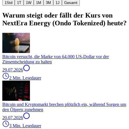
1Std
1T
1W
1M
3M
1J
Gesamt
Warum steigt oder fällt der Kurs von
NextEra Energy (Ondo Tokenized) heute?
Bitcoin versucht, die Marke von 64.000 US-Dollar vor der
Zinsentscheidung zu halten
29.07.2026
2 Min. Lesedauer
Bitcoin und Kryptomarkt brechen plötzlich ein, während Sorgen um
den Ölpreis zunehmen
20.07.2026
3 Min. Lesedauer