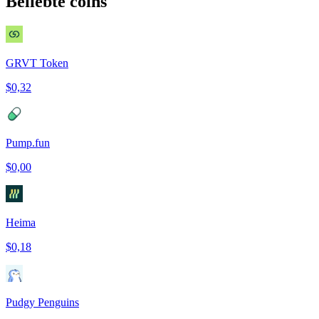
Beliebte coins
GRVT Token
$0,32
Pump.fun
$0,00
Heima
$0,18
Pudgy Penguins