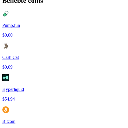
Beliebte coins
Pump.fun
$0,00
Cash Cat
$0,09
Hyperliquid
$54,94
Bitcoin