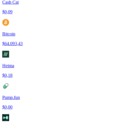
Cash Cat
$0,09
Bitcoin
$64.093,43
Heima
$0,18
Pump.fun
$0,00