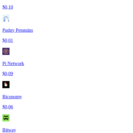
$0,10
Pudgy Penguins
$0,01
Pi Network
$0,09
Biconomy
$0,06
Bitway