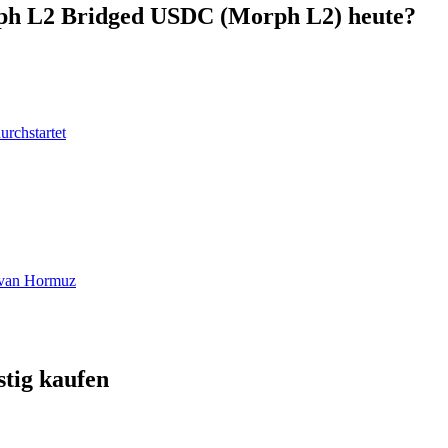
rph L2 Bridged USDC (Morph L2) heute?
urchstartet
at van Hormuz
tig kaufen