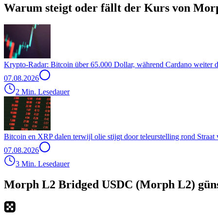
Warum steigt oder fällt der Kurs von Mo
Krypto-Radar: Bitcoin über 65.000 Dollar, während Cardano weiter d
07.08.2026
2 Min. Lesedauer
Bitcoin en XRP dalen terwijl olie stijgt door teleurstelling rond Stra
07.08.2026
3 Min. Lesedauer
Morph L2 Bridged USDC (Morph L2) güns