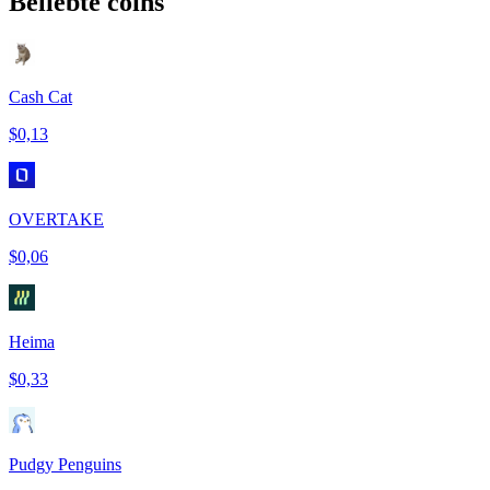
Beliebte coins
Cash Cat
$0,13
OVERTAKE
$0,06
Heima
$0,33
Pudgy Penguins