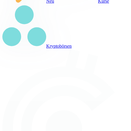
Neu
Kurse
Kryptobörsen