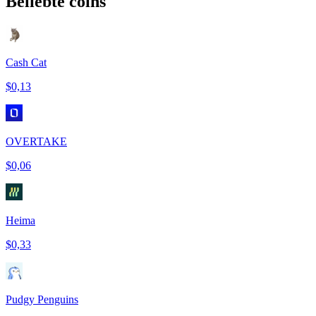
Beliebte coins
Cash Cat
$0,13
OVERTAKE
$0,06
Heima
$0,33
Pudgy Penguins