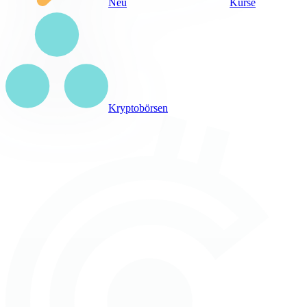
Neu
Kurse
Kryptobörsen