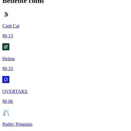
Beliebte coins
Cash Cat
$0,13
Heima
$0,33
OVERTAKE
$0,06
Pudgy Penguins