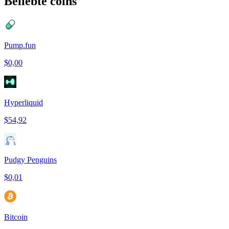
Beliebte coins
Pump.fun
$0,00
Hyperliquid
$54,92
Pudgy Penguins
$0,01
Bitcoin