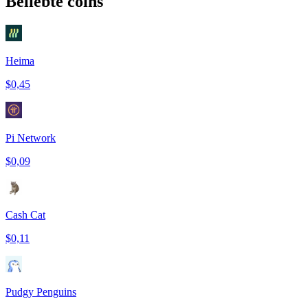
Beliebte coins
Heima
$0,45
Pi Network
$0,09
Cash Cat
$0,11
Pudgy Penguins