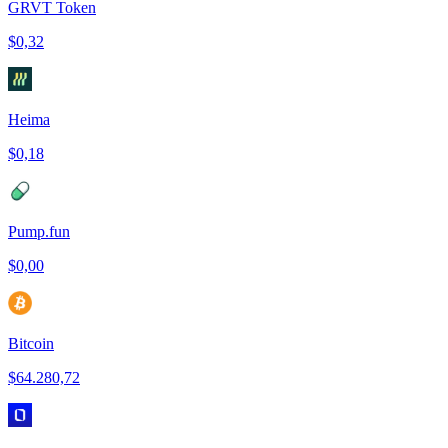
GRVT Token
$0,32
Heima
$0,18
Pump.fun
$0,00
Bitcoin
$64.280,72