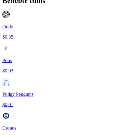
Beliebte coins
Ondo
$0,35
Pons
$0,03
Pudgy Penguins
$0,01
Cronos