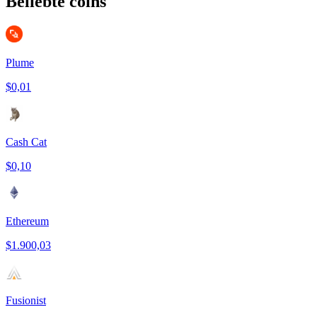
Beliebte coins
Plume
$0,01
Cash Cat
$0,10
Ethereum
$1.900,03
Fusionist