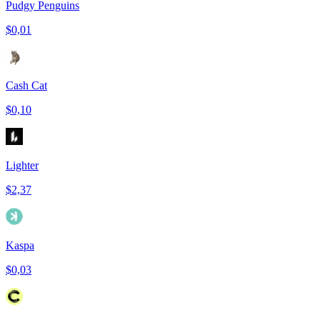
Pudgy Penguins
$0,01
Cash Cat
$0,10
Lighter
$2,37
Kaspa
$0,03