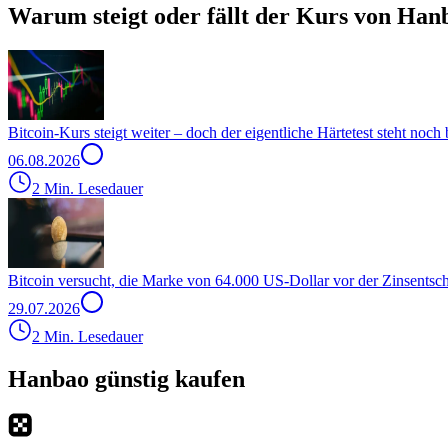
Warum steigt oder fällt der Kurs von Han
Bitcoin-Kurs steigt weiter – doch der eigentliche Härtetest steht noch
06.08.2026
2 Min. Lesedauer
Bitcoin versucht, die Marke von 64.000 US-Dollar vor der Zinsentsc
29.07.2026
2 Min. Lesedauer
Hanbao günstig kaufen