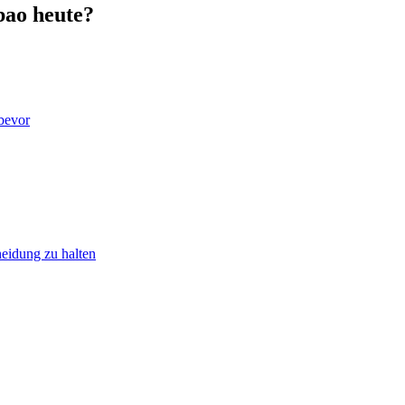
bao heute?
 bevor
heidung zu halten