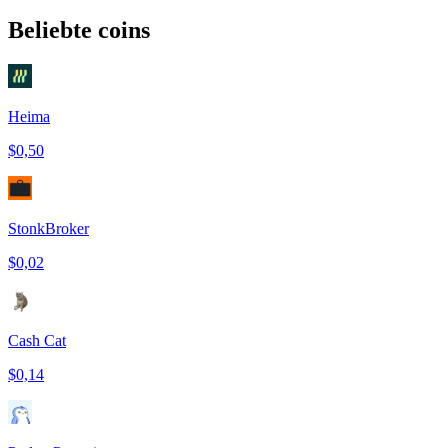
Beliebte coins
Heima
$0,50
StonkBroker
$0,02
Cash Cat
$0,14