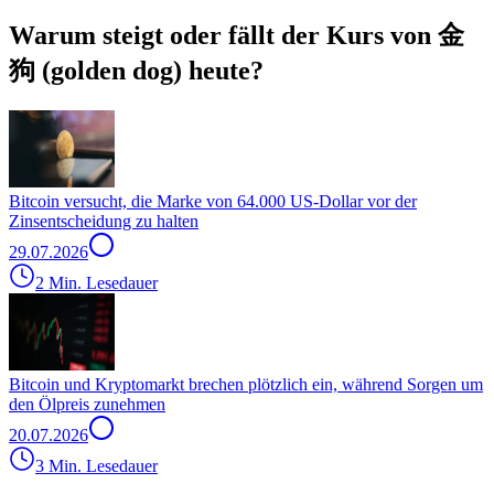
Warum steigt oder fällt der Kurs von 金
狗 (golden dog) heute?
Bitcoin versucht, die Marke von 64.000 US-Dollar vor der
Zinsentscheidung zu halten
29.07.2026
2 Min. Lesedauer
Bitcoin und Kryptomarkt brechen plötzlich ein, während Sorgen um
den Ölpreis zunehmen
20.07.2026
3 Min. Lesedauer