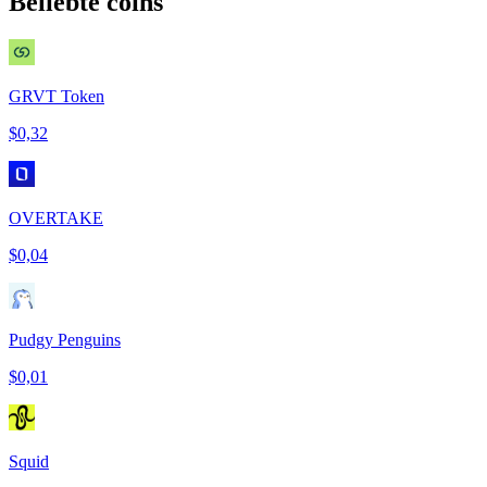
Beliebte coins
GRVT Token
$0,32
OVERTAKE
$0,04
Pudgy Penguins
$0,01
Squid