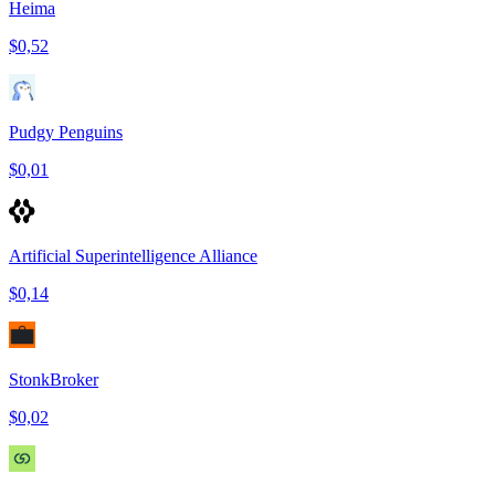
Heima
$0,52
Pudgy Penguins
$0,01
Artificial Superintelligence Alliance
$0,14
StonkBroker
$0,02