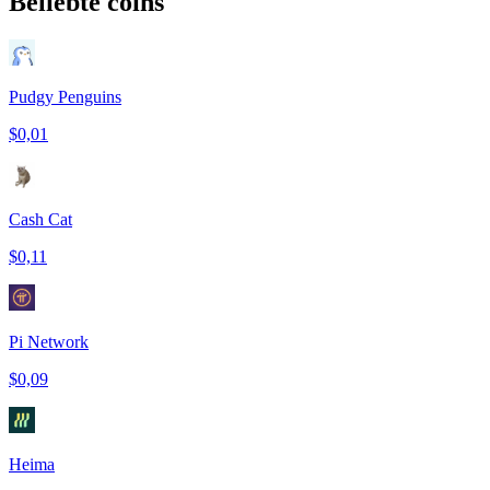
Beliebte coins
Pudgy Penguins
$0,01
Cash Cat
$0,11
Pi Network
$0,09
Heima