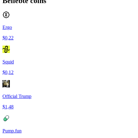
Beliebte coins
Ergo
$0,22
Squid
$0,12
Official Trump
$1,48
Pump.fun