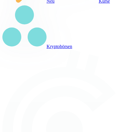
Neu
Kurse
Kryptobörsen