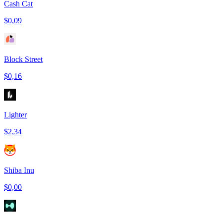
Cash Cat
$0,09
Block Street
$0,16
Lighter
$2,34
Shiba Inu
$0,00