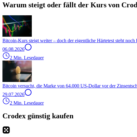
Warum steigt oder fällt der Kurs von Cro
Bitcoin-Kurs steigt weiter – doch der eigentliche Härtetest steht noch
06.08.2026
2 Min. Lesedauer
Bitcoin versucht, die Marke von 64.000 US-Dollar vor der Zinsentsc
29.07.2026
2 Min. Lesedauer
Crodex günstig kaufen