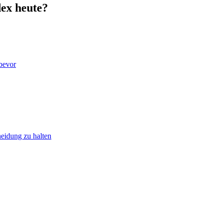
dex heute?
 bevor
heidung zu halten