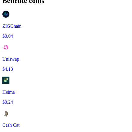
Beliebte coins
ZIGChain
$0,04
Uniswap
$4,13
Heima
$0,24
Cash Cat