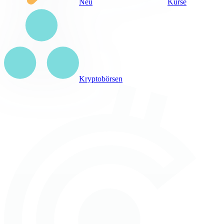
Neu
Kurse
Kryptobörsen