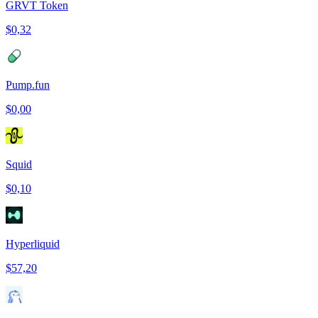
GRVT Token
$0,32
Pump.fun
$0,00
Squid
$0,10
Hyperliquid
$57,20