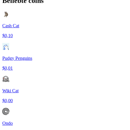
Beliebte coins
Cash Cat
$0,10
Pudgy Penguins
$0,01
Wiki Cat
$0,00
Ondo