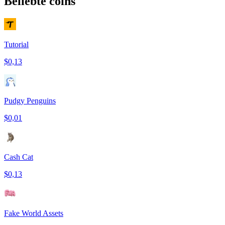
Beliebte coins
Tutorial
$0,13
Pudgy Penguins
$0,01
Cash Cat
$0,13
Fake World Assets