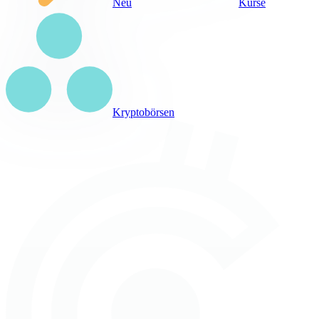
Neu
Kurse
Kryptobörsen