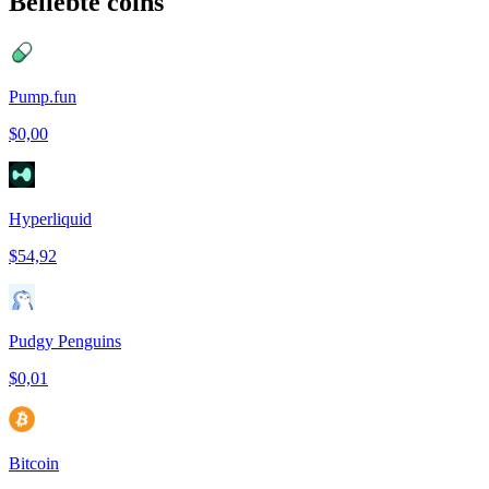
Beliebte coins
Pump.fun
$0,00
Hyperliquid
$54,92
Pudgy Penguins
$0,01
Bitcoin