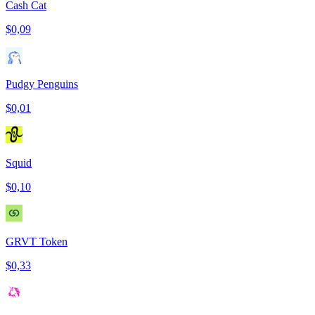
Cash Cat
$0,09
Pudgy Penguins
$0,01
Squid
$0,10
GRVT Token
$0,33