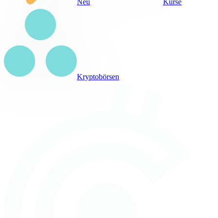
Neu
Kurse
Kryptobörsen