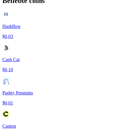
Beliebte coins
Hashflow
$0,03
Cash Cat
$0,10
Pudgy Penguins
$0,01
Canton