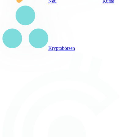
Neu
Kurse
Kryptobörsen