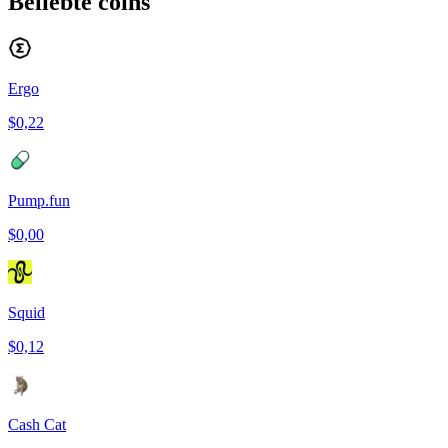
Beliebte coins
Ergo
$0,22
Pump.fun
$0,00
Squid
$0,12
Cash Cat