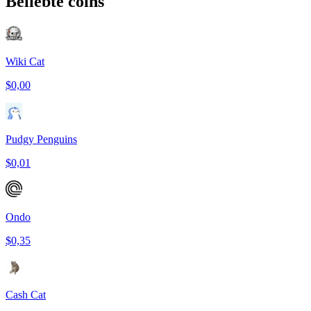
Beliebte coins
Wiki Cat
$0,00
Pudgy Penguins
$0,01
Ondo
$0,35
Cash Cat