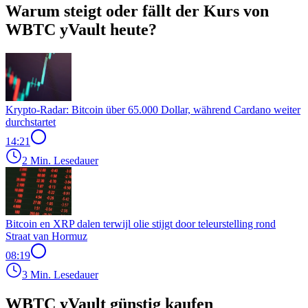
Warum steigt oder fällt der Kurs von
WBTC yVault heute?
Krypto-Radar: Bitcoin über 65.000 Dollar, während Cardano weiter
durchstartet
14:21
2 Min. Lesedauer
Bitcoin en XRP dalen terwijl olie stijgt door teleurstelling rond
Straat van Hormuz
08:19
3 Min. Lesedauer
WBTC yVault günstig kaufen