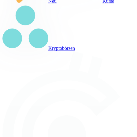
Neu
Kurse
Kryptobörsen