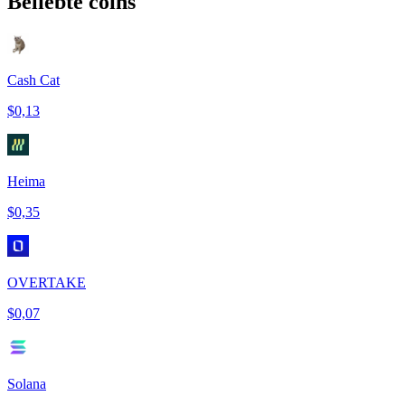
Beliebte coins
Cash Cat
$0,13
Heima
$0,35
OVERTAKE
$0,07
Solana