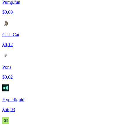
Pump.fun
$0,00
Cash Cat
$0,12
Pons
$0,02
Hyperliquid
$56,93